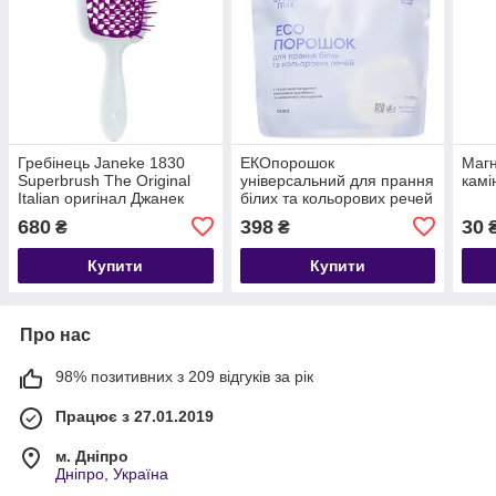
Гребінець Janeke 1830
ЕКОпорошок
Магн
Superbrush The Original
універсальний для прання
камі
Italian оригінал Джанек
білих та кольорових речей
біла з малиновим
680
398
30
₴
₴
Купити
Купити
Про нас
98% позитивних з 209 відгуків за рік
Працює з 27.01.2019
м. Дніпро
Дніпро, Україна