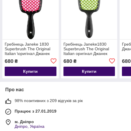
Гребінець Janeke 1830
Гребінець Janeke1830
Греб
Superbrush The Original
Superbrush The Original
Джа
Italian \оригінал Джанек
Italian оригінал Джанек
чорна з малиновим
чорна з зеленим
680
680
680
₴
₴
Купити
Купити
Про нас
98% позитивних з 209 відгуків за рік
Працює з 27.01.2019
м. Дніпро
Дніпро, Україна