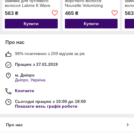
завивка для чутливого
жорсткого волосся
зави
волосся Lakme K.Wave
Nouvelle Volumizing
воло
Waving System for
Modifier + Neutralizer Kit 0
Wavi
563
465
563
₴
₴
Sensitive Hair 2
Resi
Купити
Купити
Про нас
98% позитивних з 209 відгуків за рік
Працює з 27.01.2019
м. Дніпро
Дніпро, Україна
Контакти
Сьогодні працює з 10:00 до 18:00
Показати весь графік роботи
Про нас