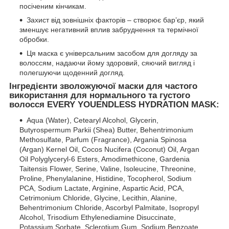
посіченим кінчикам.
Захист від зовнішніх факторів – створює бар’єр, який
зменшує негативний вплив забруднення та термічної
обробки.
Ця маска є універсальним засобом для догляду за
волоссям, надаючи йому здоровий, сяючий вигляд і
полегшуючи щоденний догляд.
Інгредієнти зволожуючої маски для частого
використання для нормального та густого
волосся EVERY YOUENDLESS HYDRATION MASK:
Aqua (Water), Cetearyl Alcohol, Glycerin,
Butyrospermum Parkii (Shea) Butter, Behentrimonium
Methosulfate, Parfum (Fragrance), Argania Spinosa
(Argan) Kernel Oil, Cocos Nucifera (Coconut) Oil, Argan
Oil Polyglyceryl-6 Esters, Amodimethicone, Gardenia
Taitensis Flower, Serine, Valine, Isoleucine, Threonine,
Proline, Phenylalanine, Histidine, Tocopherol, Sodium
PCA, Sodium Lactate, Arginine, Aspartic Acid, PCA,
Cetrimonium Chloride, Glycine, Lecithin, Alanine,
Behentrimonium Chloride, Ascorbyl Palmitate, Isopropyl
Alcohol, Trisodium Ethylenediamine Disuccinate,
Potassium Sorbate, Sclerotium Gum, Sodium Benzoate,