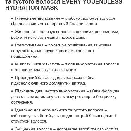
та густого волосся EVERY YOUENDLESS
HYDRATION MASK
Інтенсивне зволоження – глибоко зволожує волосся,
відновлюючи його природний баланс вологи.
Живлення – насичує волосся корисними речовинами,
роблячи його сильнішим і здоровішим.
Розплутування – полегшує розчісування та усуває
сплутаність, зменшуючи ризик механічного
пошкодження.
М'якість і шовковистість – після використання волосся
стає приємним на дотик і гладким.
Природний блиск – додає волоссю сяйва,
підкреслюючи його доглянутий вигляд.
Підходить для частого використання – м’яка формула
дозволяє використовувати маску регулярно без ризику
обтяження.
Ідеально для нормального та густого волосся –
забезпечує глибокий догляд для потреб більш щільної
структури волосся.
Зміцнення волосся – допомагає запобігти ламкості та