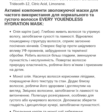
Trideceth-12, Citric Acid, Limonene.
Активні компоненти зволожуючої маски для
частого використання для нормального та
густого волосся EVERY YOUENDLESS
HYDRATION MASK:
Олія каріте (ши). Глибоко живить волосся та утримує
вологу, запобігаючи сухості та ламкості. Відновлює
пошкоджену структуру волосся, сприяє загоєнню
посічених кінчиків. Створює бар’єр проти шкідливого
впливу УФ-променів, забруднення та термічної
обробки. Робить волосся більш гладким, зменшуючи
пухнастість і неслухняність. Повертає волоссю
природну еластичність, роблячи його м’яким і приємним
на дотик.
Моної олія. Насичує волосся корисними ліпідами,
покращуючи його текстуру та стан. Додає блиску
волоссю, роблячи його здоровим і доглянутим на
вигляд. Зміцнює волосини, запобігаючи їх ламкості та
витонченню. Полегшує розчісування, особливо для
густого або кучерявого волосся. Допомагає зберегти
гладкість і дисциплінує кучері, запобігаючи пухнастості.
Поєднання каріте та моної олії забезпечує