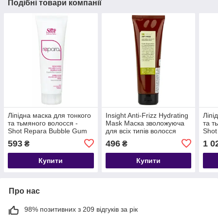
Подібні товари компанії
Ліпідна маска для тонкого
Insight Anti-Frizz Hydrating
Ліпі
та тьмяного волосся -
Mask Маска зволожуюча
та т
Shot Repara Bubble Gum
для всіх типів волосся
Shot
Volume Mask
Vol
593
496
1 0
₴
₴
Купити
Купити
Про нас
98% позитивних з 209 відгуків за рік