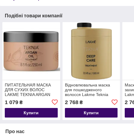
Подібні товари компанії
ПИТАТЕЛЬНАЯ МАСКА
Відновлювальна маска
Маск
ДЛЯ СУХИХ ВОЛОС
для пошкодженого
захи
LAKME TEKNIA ARGAN
волосся Lakme Teknia
Lakm
OIL TREATMENT 250 МЛ
Deep Care Treatment
Trea
1 079
2 768
2 7
₴
₴
Full
Купити
Купити
Про нас