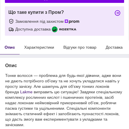
Що таке купити з Пром?
Замовлення під захистом
Доступна доставка
Опис
Характеристики
Відгуки про товар
Доставка
Опис
Тонке волосся — проблема для будь-якої дівчини, адже вони
не дають потрібного об'єму та не хочуть укладатися навіть у
просту зачіску. Але шампунь для об'єму тонких локонів
бренда
Lakme
виправить цю ситуацію! Завдяки спеціальному
комплексу рослинних кислот і пшеничних протеїнів, засіб
надає локонам неймовірний прикореневий об'єм, роблячи
пасма густими та ущільненими. Спеціальні компоненти
знімають статичний ефект і запобігають пухнастості локонів,
що дасть змогу вам експериментувати з укладками та
зачісками.