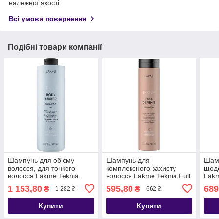
належної якості
Всі умови повернення
Подібні товари компанії
Шампунь для об'єму
Шампунь для
Шамп
волосся, для тонкого
комплексного захисту
щоде
волосся Lakme Teknia
волосся Lakme Teknia Full
Lakm
Body Maker Shampoo
Defense Shampoo
Bala
1 153,80
595,80
689
₴
₴
1 282 ₴
662 ₴
Купити
Купити