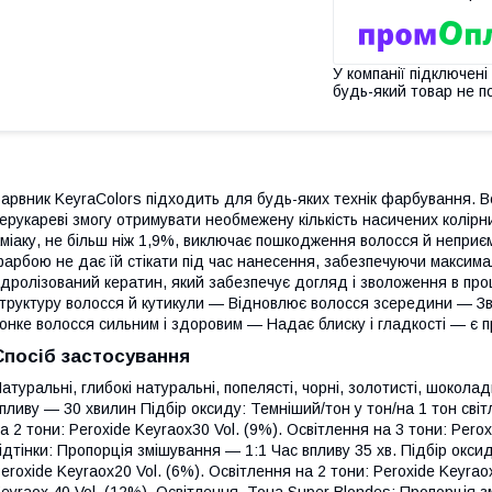
У компанії підключені
будь-який товар не п
арвник KeyraColors підходить для будь-яких технік фарбування. В
ерукареві змогу отримувати необмежену кількість насичених колірн
міаку, не більш ніж 1,9%, виключає пошкодження волосся й неприєм
арбою не дає їй стікати під час нанесення, забезпечуючи максим
ідролізований кератин, який забезпечує догляд і зволоження в пр
труктуру волосся й кутикули — Відновлює волосся зсередини — З
онке волосся сильним і здоровим — Надає блиску і гладкості — є
Спосіб застосування
атуральні, глибокі натуральні, попелясті, чорні, золотисті, шокола
пливу — 30 хвилин Підбір оксиду: Темніший/тон у тон/на 1 тон світ
а 2 тони: Peroxide Keyraox30 Vol. (9%). Освітлення на 3 тони: Perox
ідтінки: Пропорція змішування — 1:1 Час впливу 35 хв. Підбір оксид
eroxide Keyraox20 Vol. (6%). Освітлення на 2 тони: Peroxide Keyraox