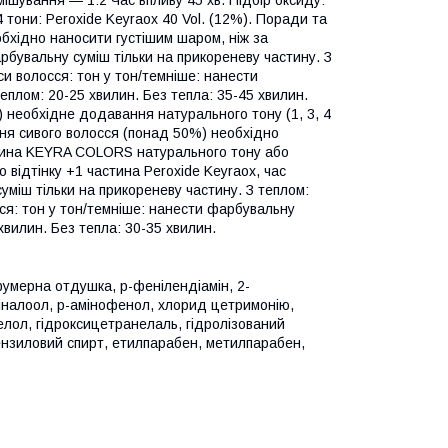
мішування — 1:2 Час впливу 45 хв. Підбір оксиду:
4 тони: Peroxide Keyraox 40 Vol. (12%). Поради та
обхідно наносити густішим шаром, ніж за
бувальну суміш тільки на прикореневу частину. З
си волосся: тон у тон/темніше: нанести
теплом: 20-25 хвилин. Без тепла: 35-45 хвилин.
) необхідне додавання натурального тону (1, 3, 4
ня сивого волосся (понад 50%) необхідно
астина KEYRA COLORS натурального тону або
відтінку +1 частина Peroxide Keyraox, час
уміш тільки на прикореневу частину. З теплом:
сся: тон у тон/темніше: нанести фарбувальну
 хвилин. Без тепла: 30-35 хвилин.
фумерна отдушка, p-фенілендіамін, 2-
іналоол, p-амінофенол, хлорид цетримонію,
елол, гідроксицетранелаль, гідролізований
ензиловий спирт, етилпарабен, метилпарабен,