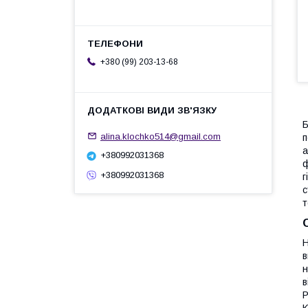
+380 (99) 203-13-68
Б
alina.klochko514@gmail.com
п
а
+380992031368
ф
+380992031368
г
с
т
Н
в
н
в
P