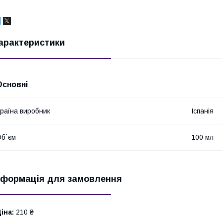
арактеристики
Основні
раїна виробник
Іспанія
б`єм
100 мл
нформація для замовлення
іна:
210 ₴