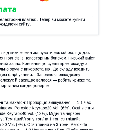
 електронні платежі. Тепер ви можете купити
окидаючи сайту.
сі відтінки можна змішувати між собою, що дає
их нюансів із неповторним блиском. Низький вміст
ний запах. Консиненція суміші крем-оксиду з
ально зручне використання. До складу входить
оцесі фарбування. - Заповнює пошкоджену
воложує й захищає волосся — робить крихке та
 природним кондиціонером
дні та махагон: Пропорція змішування — 1:1 Час
лішому: Peroxide Keyraox20 Vol. (6%). Освітлення
ide Keyraox40 Vol. (12%). Мідні та червоні
у: Темніший/тон у тон/на 1 тон світліший:
 30 Vol. (9%). Освітлення на 3 тони: Peroxide