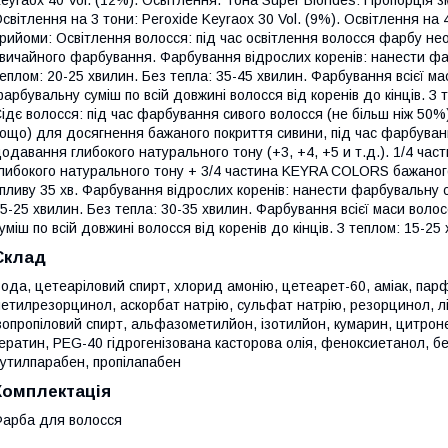
eyraox 40 Vol. (12%). Освітлення. Тона Super Blondes: Пропорція з
світлення на 3 тони: Peroxide Keyraox 30 Vol. (9%). Освітлення на 
рийоми: Освітлення волосся: під час освітлення волосся фарбу не
вичайного фарбування. Фарбування відрослих коренів: нанести фар
еплом: 20-25 хвилин. Без тепла: 35-45 хвилин. Фарбування всієї ма
арбувальну суміш по всій довжині волосся від коренів до кінців. З 
ідє волосся: під час фарбування сивого волосся (не більш ніж 50%
ощо) для досягнення бажаного покриття сивини, під час фарбуван
одавання глибокого натурального тону (+3, +4, +5 и т.д.). 1/4 ч
либокого натурального тону + 3/4 частина KEYRA COLORS бажаного 
пливу 35 хв. Фарбування відрослих коренів: нанести фарбувальну с
5-25 хвилин. Без тепла: 30-35 хвилин. Фарбування всієї маси воло
уміш по всій довжині волосся від коренів до кінців. З теплом: 15-25
Склад
ода, цетеаріловий спирт, хлорид амонію, цетеарет-60, аміак, пар
етилрезорцинол, аскорбат натрію, сульфат натрію, резорцинол, л
зопропіловий спирт, альфазометилйон, ізотилйон, кумарин, цитрон
ератин, PEG-40 гідрогенізована касторова олія, феноксиетанол, б
утилпарабен, пропілапабен
Комплектація
арба для волосся