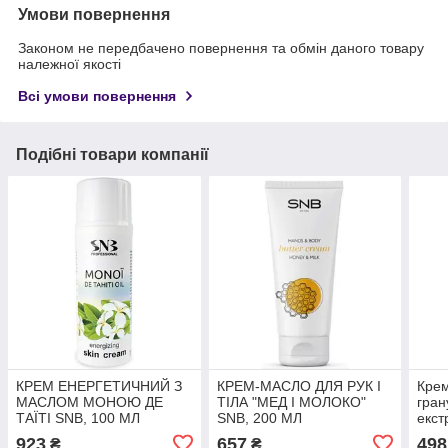
Умови повернення
Законом не передбачено повернення та обмін даного товару
належної якості
Всі умови повернення
Подібні товари компанії
КРЕМ ЕНЕРГЕТИЧНИЙ З
КРЕМ-МАСЛО ДЛЯ РУК І
Крем
МАСЛОМ МОНОЮ ДЕ
ТІЛА "МЕД І МОЛОКО"
гран
ТАЇТІ SNB, 100 МЛ
SNB, 200 МЛ
екст
CRE
923
657
498
₴
₴