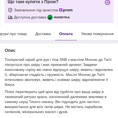
Що таке купити з Пром?
Замовлення під захистом
Доступна доставка
ідгуки про товар
Доставка
Оплата
Умови повернення
Опис
Тонізуючий скраб для рук і тіла SNB з маслом Моною де Таїті
піклується про шкіру і має приємний аромат. Завдяки
кокосовому горіху він ніжно відлущує шкіру, живить і відновлює
її, зберігаючи гладкість і пружність. Масло Моною де Таїті
інтенсивно зволожує, живить і освіжає шкіру, відновлюючи її
блиск.
Пілінг перетворить цей крок від турботи про вашу шкіру в
таємничий ритуал краси, натхненний далекими землями в
самому серці Тихого океану. Він підходить для частого
використання для всіх типів шкіри. Не містить парабенів,
силіконів, мінеральних масел і духів.