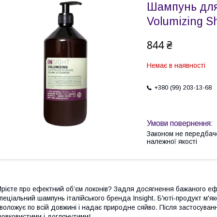
Шампунь для 
Volumizing 
844 ₴
Немає в наявності
+380 (99) 203-13-68
Законом не передбач
належної якості
рієте про ефектний об’єм локонів? Задля досягнення бажаного е
пеціальний шампунь італійського бренда Insight. Б'юті-продукт м'я
воложує по всій довжині і надає природне сяйво. Після застосува
овковистими і доглянутими!