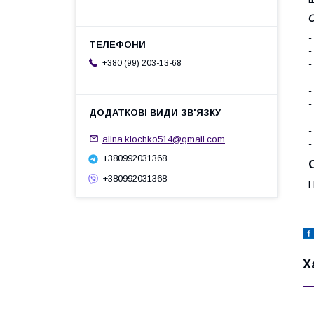
О
-
-
+380 (99) 203-13-68
-
-
-
-
-
-
alina.klochko514@gmail.com
-
+380992031368
+380992031368
Н
Х