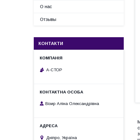
О нас
Отзывы
КОНТАКТИ
А-СТОР
Візир Аліна Олександрівна
М
с
з
Дніпро, Україна
ш