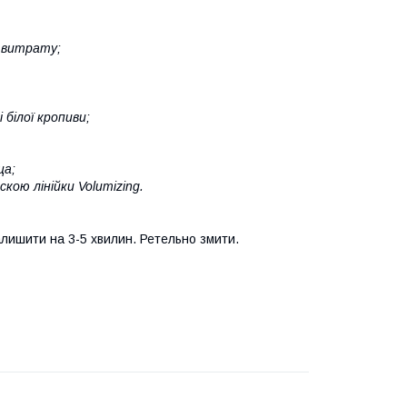
 витрату;
білої кропиви;
ща;
кою лінійки Volumizing.
алишити на 3-5 хвилин. Ретельно змити.