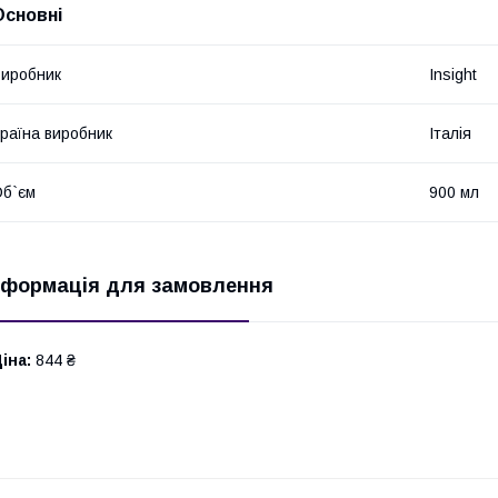
Основні
иробник
Insight
раїна виробник
Італія
б`єм
900 мл
нформація для замовлення
іна:
844 ₴