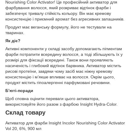
Nourishing Color Activator! Це професійний активатор для
фарбування волосся, який розкриває відтінок фарби і
забезпечує тривалу стійкість кольору. Він має кремову
консистенцію і приємний аромат без агресивних запашників.
Продукт має веганську формулу, його не тестували на
тваринах.
Як діє?
Активні компоненти у складі засобу допомагають пігментам
фарби потрапити всередину волосся, а тоді збільшують їх у
розмірі для фіксації всередині. Також вони проявляють
насиченість і глибокий відтінок барвника. Активатор містить
рисові протеїни, завдяки чому засіб має ніжну кремову
консистенцію і м’якше впливає на волосся. Окрім цього,
продукт містить гіпоалергенні парфумовані речовини.
Б’юті-поради
Щоб сповна оцінити переваги цього активатора,
використовуйте його разом з фарбою Insight Hydra-Color.
Склад товару
Активатор для фарби Insight Incolor Nourishing Color Activator
Vol 20, 6%, 900 мл