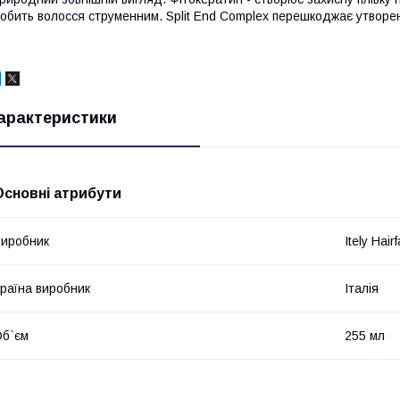
обить волосся струменним. Split End Complex перешкоджає утворенн
арактеристики
Основні атрибути
иробник
Itely Hair
раїна виробник
Італія
б`єм
255 мл