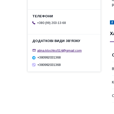
р
+380 (99) 203-13-68
Х
alina.klochko514@gmail.com
+380992031368
+380992031368
В
К
О