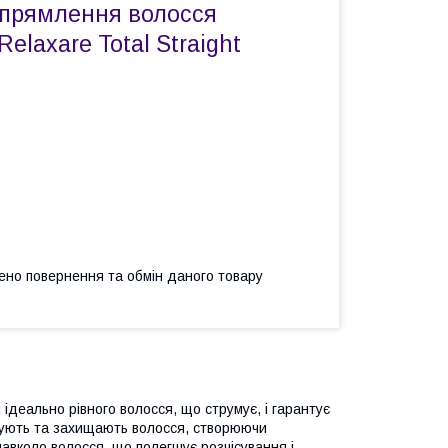
ипрямлення волосся
Relaxare Total Straight
ено повернення та обмін даного товару
ідеально рівного волосся, що струмує, і гарантує
кшують та захищають волосся, створюючи
навколо волосся, що полегшує розчісування і