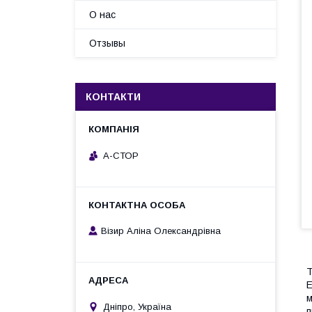
О нас
Отзывы
КОНТАКТИ
А-СТОР
Візир Аліна Олександрівна
T
Е
м
Дніпро, Україна
п