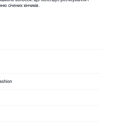
ю січених кінчиків.
fashion