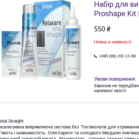
Набір для в
Proshape Kit 
550 ₴
Немає в наявності
+380 (99) 203-13-68
Законом не передбач
належної якості
otal Straight
ксклюзивна випрямляюча система без Тіогліколатів для отримання 
'якість і шовковистість. Олія Карите та солодкого Мигдалю пом'я
риродний зовнішній вигляд. Фітокератин - створює захисну плівку 