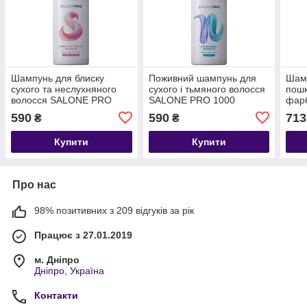
Шампунь для блиску
Поживний шампунь для
Шамп
сухого та неслухняного
сухого і тьмяного волосся
пошк
волосся SALONE PRO
SALONE PRO 1000
фарб
1000 мл
мл.Шампунь стабілізатор
Team
590
590
713
₴
₴
кольору SALONE PRO
Sha
1000 мл
Купити
Купити
Про нас
98% позитивних з 209 відгуків за рік
Працює з 27.01.2019
м. Дніпро
Дніпро, Україна
Контакти