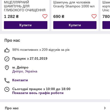
МІЦЕЛЛЯРНИЙ
Шампунь для чоловіків
Шамп
ШАМПУНЬ ДЛЯ
Gravity Shampoo 1000 мл
корт
ГЛИБОКОГО ОЧИЩЕННЯ
Unic
ВОЛОССЯ LAKME TEKNIA
Repa
1 282
690
780
₴
₴
PERFECT CLEANSE
SHAMPOO 1000
Купити
Купити
Про нас
98% позитивних з 209 відгуків за рік
Працює з 27.01.2019
м. Дніпро
Дніпро, Україна
Контакти
Сьогодні працює з 10:00 до 18:00
Показати весь графік роботи
Про нас