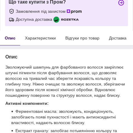
Що таке купити з Пром?
Замовлення під захистом
Доступна доставка
Опис
Характеристики
Відгуки про товар
Доставка
Опис
Зволожуючий шампунь для фарбованого волосся закріплює
штучні пігменти після фарбування волосся, що дозволяє
волоссю на тривалий час зберегти яскравість кольору та
глибину тону. Ніжно очищає та зволожує волосся, зберігаючи
його здоровим після кожної хімічної обробки. Відновлює
пошкоджену поверхню та структуру волосся, надає блиску.
Активні компоненти:
Ферментовані масла: зволожують, кондиціонують,
запобігають появі пухнастості і мають антиоксидантні
властивості, надають волоссю блиску.
Екстракт гранату: запобігає потьмянінню кольору та