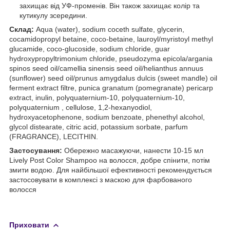
захищає від УФ-променів. Він також захищає колір та
кутикулу зсередини.
Склад:
Aqua (water), sodium coceth sulfate, glycerin,
cocamidopropyl betaine, coco-betaine, lauroyl/myristoyl methyl
glucamide, coco-glucoside, sodium chloride, guar
hydroxypropyltrimonium chloride, pseudozyma epicola/argania
spinos seed oil/camellia sinensis seed oil/helianthus annuus
(sunflower) seed oil/prunus amygdalus dulcis (sweet mandle) oil
ferment extract filtre, punica granatum (pomegranate) pericarp
extract, inulin, polyquaternium-10, polyquaternium-10,
polyquaternium , cellulose, 1,2-hexanyodiol,
hydroxyacetophenone, sodium benzoate, phenethyl alcohol,
glycol distearate, citric acid, potassium sorbate, parfum
(FRAGRANCE), LECITHIN.
Застосування:
Обережно масажуючи, нанести 10-15 мл
Lively Post Color Shampoo на волосся, добре спінити, потім
змити водою. Для найбільшої ефективності рекомендується
застосовувати в комплексі з маскою для фарбованого
волосся
Приховати