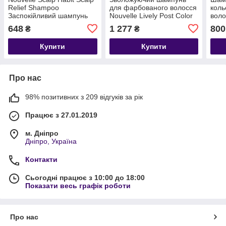
Relief Shampoo
для фарбованого волосся
коль
Заспокійливий шампунь
Nouvelle Lively Post Color
воло
для чутливої шкіри голови
Shampoo
Prot
648
1 277
800
₴
₴
250 мл
Купити
Купити
Про нас
98% позитивних з 209 відгуків за рік
Працює з 27.01.2019
м. Дніпро
Дніпро, Україна
Контакти
Сьогодні працює з 10:00 до 18:00
Показати весь графік роботи
Про нас