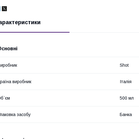
арактеристики
Основні
иробник
Shot
раїна виробник
Італія
б`єм
500 мл
паковка засобу
Банка