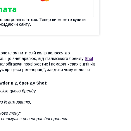
 електронні платежі. Тепер ви можете купити
окидаючи сайту.
очете змінити свій колір волосся до
ся, що знебарвлює, від італійського бренду
Shot
апобігаючи появі жовтих і помаранчевих відтінків.
ує процеси регенерації, завдяки чому волосся
wder від бренду Shot:
сією цього бренду;
чи їх вимиванню;
ного тону;
а стимулює регенераційні процеси.