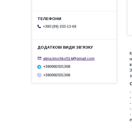
+380 (99) 203-13-68
К
alina.klochko514@gmail.com
н
в
+380992031368
З
+380992031368
з
О
-
-
-
-
-