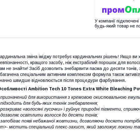
У компанії підключені
будь-який товар не п
ардинальна зміна іміджу потребує кардинальних рішень! Якщо ви х
евпізнанності, кращого засобу, ніж екстрабілий порошок для волос
ам не знайти! Засіб дозволить знебарвити пасма до десяти тонів, з
багачена спеціальним активним комплексом формула також активіз
начно швидше відновлюється після процедури фарбування.
собливості Ambition Tech 10 Tones Extra White Bleaching Po
 призначений для використання з кремовою окислювальною емуль
 підходить для будь-яких технік знебарвлення;
 розкриває «волосяні лусочки» і руйнує природні пігменти, сприяю
 дозволяє освітлити волосся до десяти тонів;
 запобігає появі небажаної жовтизни, дозволяючи досягти потріб
em>
- містить спеціальний плекс-захист, який зволожує локони т