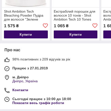
Shot Ambition Tech
Екстрабілий порошок для
Екст
Bleaching Powder Пудра
волосся 10 тонів - Shot
воло
для волосся "Зелене
Ambition Tech 10 Tones
Ambi
яблуко"
White Bleaching Запаска
Extr
1 575
1 065
1 6
₴
₴
Pow
Купити
Купити
Про нас
98% позитивних з 209 відгуків за рік
Працює з 27.01.2019
м. Дніпро
Дніпро, Україна
Контакти
Сьогодні працює з 10:00 до 18:00
Показати весь графік роботи