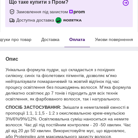
Що таке купити з Пром?
Замовлення під захистом
Доступна доставка
ідгуки про товар
Доставка
Оплата
Умови повернення
Опис
Унікальна формула пудри, що складається з похідних
силікону, синіх та фіолетових пігментів, дозволяє м'яко
нейтралізувати помаранчевий та жовтий відтінок під час
процесу освітлення без пошкоджень волосся. М'яка формула
делікатно освітлює до 7 тонів і підходить для всіх технік
освітлення, як фарбованого волосся, так і натурального.
СПОСІБ ЗАСТОСУВАННЯ:
Змішати в неметалевій ємності в
пропорції 1:1, 1:1,5 - 1:2 з окислювальною крем-емульсією
3%/6%/9%/12%. Освітлювальна суміш наноситься на немите
волосся. Час дії під постійним контролем - 20 -50 хвилин. Час
дії від 20 до 50 хвилин. Використовуйте мус, що відновлює,
або Proteinplex для максимального захисту волосся.