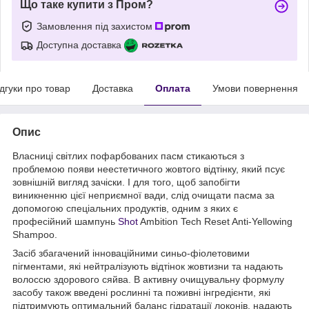
Що таке купити з Пром?
Замовлення під захистом
Доступна доставка
ідгуки про товар
Доставка
Оплата
Умови повернення
Опис
Власниці світлих пофарбованих пасм стикаються з
проблемою появи неестетичного жовтого відтінку, який псує
зовнішній вигляд зачіски. І для того, щоб запобігти
виникненню цієї неприємної вади, слід очищати пасма за
допомогою спеціальних продуктів, одним з яких є
професійний шампунь
Shot
Ambition Tech Reset Anti-Yellowing
Shampoo.
Засіб збагачений інноваційними синьо-фіолетовими
пігментами, які нейтралізують відтінок жовтизни та надають
волоссю здорового сяйва. В активну очищувальну формулу
засобу також введені рослинні та поживні інгредієнти, які
підтримують оптимальний баланс гідратації локонів, надають