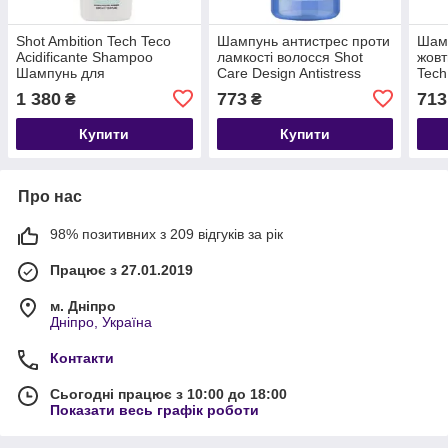
Shot Ambition Tech Teco
Шампунь антистрес проти
Шам
Acidificante Shampoo
ламкості волосся Shot
жовт
Шампунь для
Care Design Antistress
Tech
використання до технічних
Shampoo
Sha
1 380
773
713
₴
₴
процедур
Купити
Купити
Про нас
98% позитивних з 209 відгуків за рік
Працює з 27.01.2019
м. Дніпро
Дніпро, Україна
Контакти
Сьогодні працює з 10:00 до 18:00
Показати весь графік роботи