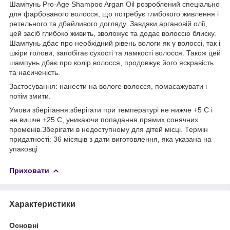
Шампунь Pro-Age Shampoo Argan Oil розроблений спеціально
для фарбованого волосся, що потребує глибокого живлення і
ретельного та дбайливого догляду. Завдяки аргановій олії,
цей засіб глибоко живить, зволожує та додає волоссю блиску.
Шампунь дбає про необхідний рівень вологи як у волоссі, так і
шкіри голови, запобігає сухості та ламкості волосся. Також цей
шампунь дбає про колір волосся, продовжує його яскравість
та насиченість.
Застосування: нанести на вологе волосся, помасажувати і
потім змити.
Умови зберігання:зберігати при температурі не нижче +5 С і
не вишче +25 С, уникаючи попадання прямих сонячних
променів.Зберігати в недоступному для дітей місці. Термін
придатності: 36 місяців з дати виготовлення, яка указана на
упаковці
Приховати
Характеристики
Основні