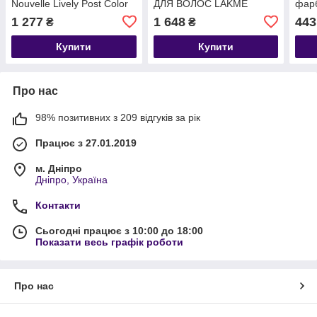
Nouvelle Lively Post Color
ДЛЯ ВОЛОС LAKME
фарб
Shampoo
TEKNIA ARGAN OIL
Team
1 277
1 648
443
₴
₴
SHAMPOO
Sha
Купити
Купити
Про нас
98% позитивних з 209 відгуків за рік
Працює з 27.01.2019
м. Дніпро
Дніпро, Україна
Контакти
Сьогодні працює з 10:00 до 18:00
Показати весь графік роботи
Про нас