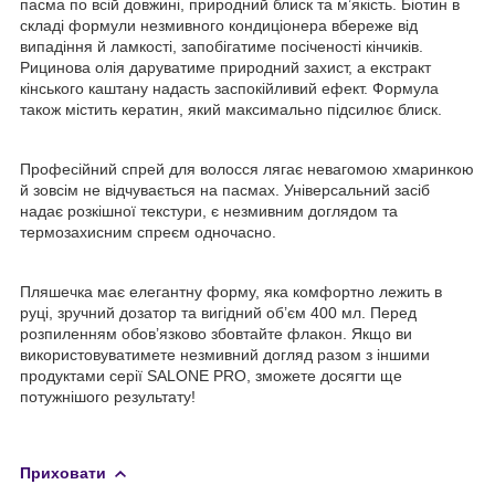
пасма по всій довжині, природний блиск та м’якість. Біотин в
складі формули незмивного кондиціонера вбереже від
випадіння й ламкості, запобігатиме посіченості кінчиків.
Рицинова олія даруватиме природний захист, а екстракт
кінського каштану надасть заспокійливий ефект. Формула
також містить кератин, який максимально підсилює блиск.
Професійний спрей для волосся лягає невагомою хмаринкою
й зовсім не відчувається на пасмах. Універсальний засіб
надає розкішної текстури, є незмивним доглядом та
термозахисним спреєм одночасно.
Пляшечка має елегантну форму, яка комфортно лежить в
руці, зручний дозатор та вигідний об’єм 400 мл. Перед
розпиленням обов’язково збовтайте флакон. Якщо ви
використовуватимете незмивний догляд разом з іншими
продуктами серії SALONE PRO, зможете досягти ще
потужнішого результату!
Приховати