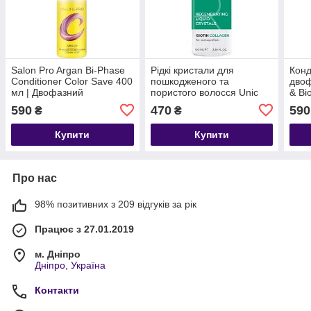
Salon Pro Argan Bi-Phase
Рідкі кристали для
Конд
Conditioner Color Save 400
пошкодженого та
двоф
мл | Двофазний
пористого волосся Unic
& Bi
кондиціонер для захисту
Salone Pro Regenerating
SAL
590
470
590
₴
₴
кольору
Liquid Crystals
Купити
Купити
Про нас
98% позитивних з 209 відгуків за рік
Працює з 27.01.2019
м. Дніпро
Дніпро, Україна
Контакти