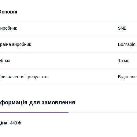
Основні
иробник
SNB
раїна виробник
Болгарія
б`єм
15 мл
ризначення і результат
Відновле
нформація для замовлення
іна:
443 ₴