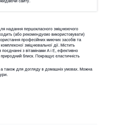
окидаючи сайту.
й для надання першокласного зміцнюючого
ходить (або рекомендуємо використовувати)
икористання професійних миючих засобів та
 комплексної зміцнювальної дії. Містить
в поєднанні з вітамінами А і Е, ефективно
їм природний блиск. Покращує еластичність
и, а також для догляду в домашніх умовах. Можна
ури.