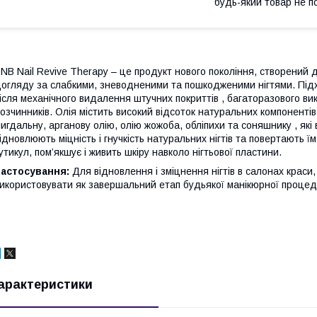
будь-який товар не п
NB Nail Revive Therapy – це продукт нового покоління, створени
огляду за слабкими, зневодненими та пошкодженими нігтями. Під
ісля механічного видалення штучних покриттів , багаторазового в
озчинників. Олія містить високий відсоток натуральних компонентів
игдальну, арганову олію, олію жожоба, обліпихи та соняшнику , які 
ідновлюють міцність і гнучкість натуральних нігтів та повертають 
утикул, пом’якшує і живить шкіру навколо нігтьової пластини.
Застосування:
Для відновлення і зміцнення нігтів в салонах крас
икористовувати як завершальний етап будьякої манікюрної процед
арактеристики