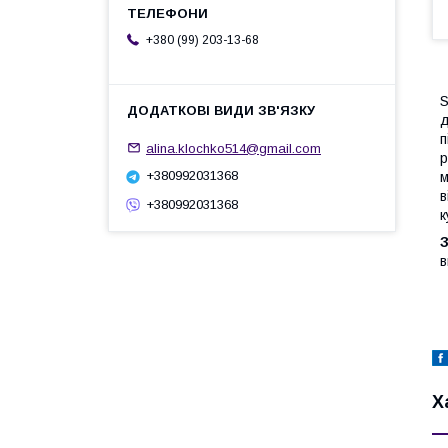
+380 (99) 203-13-68
S
д
п
alina.klochko514@gmail.com
р
+380992031368
м
в
+380992031368
к
в
Х