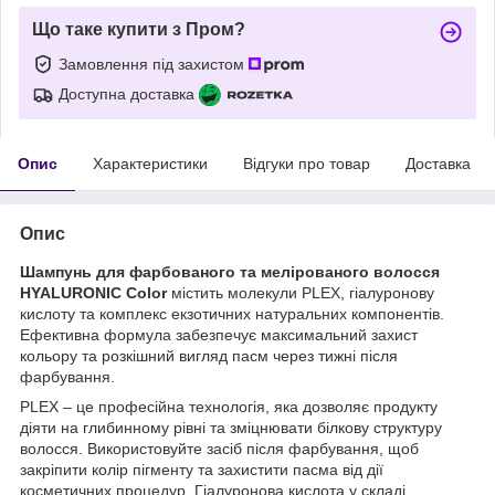
Що таке купити з Пром?
Замовлення під захистом
Доступна доставка
Опис
Характеристики
Відгуки про товар
Доставка
Опис
Шампунь для фарбованого та мелірованого волосся
HYALURONIC Color
містить молекули PLEX, гіалуронову
кислоту та комплекс екзотичних натуральних компонентів.
Ефективна формула забезпечує максимальний захист
кольору та розкішний вигляд пасм через тижні після
фарбування.
PLEX – це професійна технологія, яка дозволяє продукту
діяти на глибинному рівні та зміцнювати білкову структуру
волосся. Використовуйте засіб після фарбування, щоб
закріпити колір пігменту та захистити пасма від дії
косметичних процедур. Гіалуронова кислота у складі