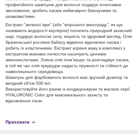
професійного шампуню для волосся подарує інтенсивне
зволоження, зробить пасма неймовірно блискучими та
шовковистими.
Екстракт "зеленої ікри" (або "морського винограду", як ще
називають водорості каулерпи) посилить природний захисний
шар, подарує волоссю силу, міцність та здоровий вигляд. Олія
бразильської рослини бабасу відмінно відновлює пасма і
робить їх еластичними. Екстракт кореня маку в комплексі з
екстрактом макових пелюсток насичують цінними
амінокислотами. Лляна олія пом'якшує та розгладжує пасма,
в той же час олія кукурудзи надасть пружності та стійкості до
навколишнього середовища.
Шампунь для фарбованого волосся має зручний дозатор та
вигідний об'єм 500 мл.
Використовуйте його разом із кондиціонером та маскою серії
HYALURONIC Color для максимального захисту та
відновлення пасм.
Приховати