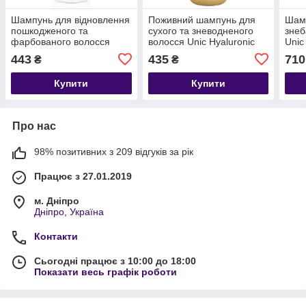
Шампунь для відновлення
Поживний шампунь для
Шамп
пошкодженого та
сухого та зневодненого
знеб
фарбованого волосся
волосся Unic Hyaluronic
Unic
Team 155 Extraforce 11
Argan Nourishing Shampoo
мл
443
435
710
₴
₴
Shampoo
Купити
Купити
Про нас
98% позитивних з 209 відгуків за рік
Працює з 27.01.2019
м. Дніпро
Дніпро, Україна
Контакти
Сьогодні працює з 10:00 до 18:00
Показати весь графік роботи