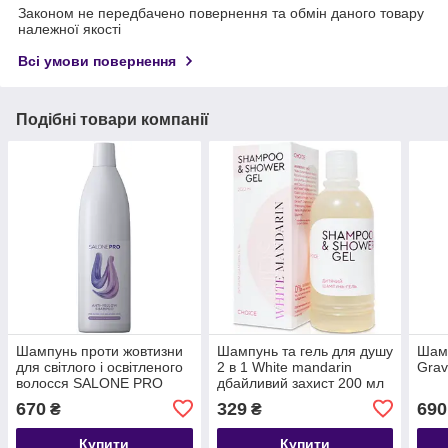
Законом не передбачено повернення та обмін даного товару
належної якості
Всі умови повернення
Подібні товари компанії
Шампунь проти жовтизни
Шампунь та гель для душу
Шамп
для світлого і освітленого
2 в 1 White mandarin
Grav
волосся SALONE PRO
дбайливий захист 200 мл
1000 мл
670
329
690
₴
₴
Купити
Купити