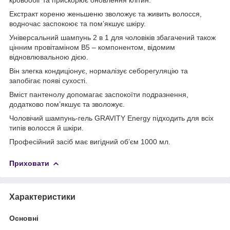
Екстракт кореню женьшеню зволожує та живить волосся,
водночас заспокоює та пом’якшує шкіру.
Універсальний шампунь 2 в 1 для чоловіків збагачений також
цінним провітаміном B5 – компонентом, відомим
відновлювальною дією.
Він злегка кондиціонує, нормалізує себорегуляцію та
запобігає появі сухості.
Вміст пантенолу допомагає заспокоїти подразнення,
додатково пом’якшує та зволожує.
Чоловічий шампунь-гель GRAVITY Energy підходить для всіх
типів волосся й шкіри.
Професійний засіб має вигідний об’єм 1000 мл.
Приховати
Характеристики
Основні