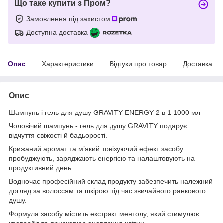
Що таке купити з Пром?
Замовлення під захистом
Доступна доставка
Опис
Характеристики
Відгуки про товар
Доставка
Опис
Шампунь і гель для душу GRAVITY ENERGY 2 в 1 1000 мл
Чоловічий шампунь - гель для душу GRAVITY подарує
відчуття свіжості й бадьорості.
Крижаний аромат та м’який тонізуючий ефект засобу
пробуджують, заряджають енергією та налаштовують на
продуктивний день.
Водночас професійний склад продукту забезпечить належний
догляд за волоссям та шкірою під час звичайного ранкового
душу.
Формула засобу містить екстракт ментолу, який стимулює
кровообіг та прискорює оновлення клітин.