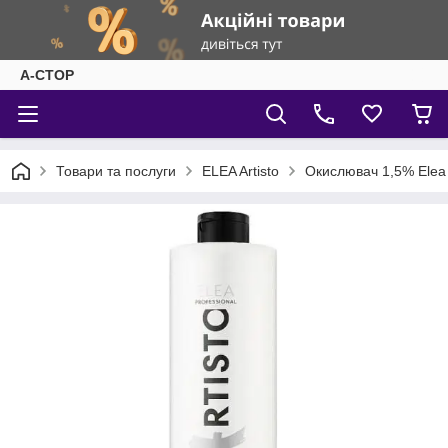
А-СТОР
Товари та послуги
ELEA Artisto
Окислювач 1,5% Elea P