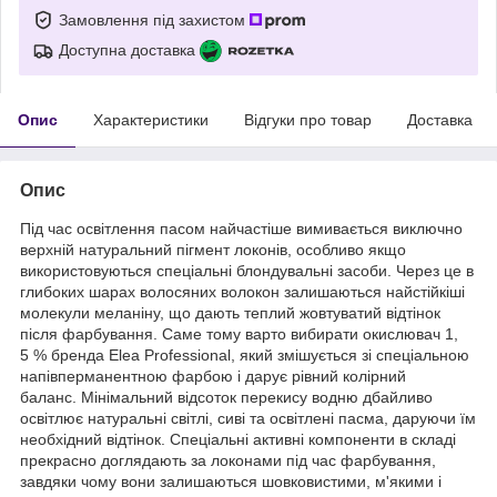
Замовлення під захистом
Доступна доставка
Опис
Характеристики
Відгуки про товар
Доставка
Опис
Під час освітлення пасом найчастіше вимивається виключно
верхній натуральний пігмент локонів, особливо якщо
використовуються спеціальні блондувальні засоби. Через це в
глибоких шарах волосяних волокон залишаються найстійкіші
молекули меланіну, що дають теплий жовтуватий відтінок
після фарбування. Саме тому варто вибирати окислювач 1,
5 % бренда Elea Professional, який змішується зі спеціальною
напівперманентною фарбою і дарує рівний колірний
баланс. Мінімальний відсоток перекису водню дбайливо
освітлює натуральні світлі, сиві та освітлені пасма, даруючи їм
необхідний відтінок. Спеціальні активні компоненти в складі
прекрасно доглядають за локонами під час фарбування,
завдяки чому вони залишаються шовковистими, м'якими і