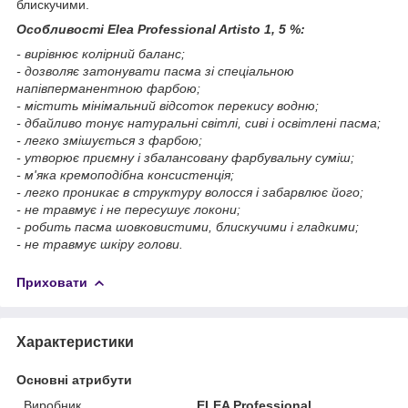
блискучими.
Особливості Elea Professional Artisto 1, 5 %:
- вирівнює колірний баланс;
- дозволяє затонувати пасма зі спеціальною
напівперманентною фарбою;
- містить мінімальний відсоток перекису водню;
- дбайливо тонує натуральні світлі, сиві і освітлені пасма;
- легко змішується з фарбою;
- утворює приємну і збалансовану фарбувальну суміш;
- м'яка кремоподібна консистенція;
- легко проникає в структуру волосся і забарвлює його;
- не травмує і не пересушує локони;
- робить пасма шовковистими, блискучими і гладкими;
- не травмує шкіру голови.
Приховати
Характеристики
Основні атрибути
Виробник
ELEA Professional