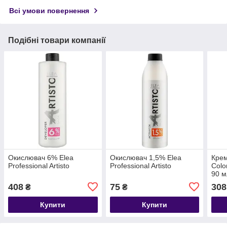
Всі умови повернення
Подібні товари компанії
Окислювач 6% Elea
Окислювач 1,5% Elea
Кре
Professional Artisto
Professional Artisto
Colo
90 м
408
75
308
₴
₴
Купити
Купити