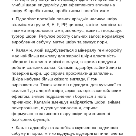
глибші шари епідермісу для ефективного впливу на
шкіру. Є пребіотиком, пробіотиком і постбіотиком.
Гідролізат протеїнів пивних дріжджів насичує шкіру
вітамінами групи B, E, F, PP, цинком, калієм, магнієм та
іншими мікроелементами, зволожує, живить і покращує
тургор шкіри. Регулює роботу сальних залоз: нормалізує
вироблення себуму, матує шкіру та звужує пори.
Каламін, який видобувається з мінералу геміморфіту,
має найбільш важливу для жирної шкіри властивість
вбирати і поглинати різні сполуки, зокрема продукти
роботи сальних залоз. Каламін адсорбує зайвий жир із
поверхні шкіри, що сприяє профілактиці запалень.
Шкіра набуває більш свіжого вигляду, її тон
вирівнюється. Також каламін підходить для чутливої та
схильної до алергій шкіри, адже володіє заспокійливим
ефектом, знімає подразнення і бореться з його
причиною. Каламін зменшує набряклість шкіри, знімає
почервоніння, підсушує запалення, сприяє
формуванню захисного шару шкіри при зниженні
бар`єрних функцій.
Каолін адсорбує та запобігає скупченню надлишків
себуму в порах, м`яко відлущує відмерлі клітини, злегка