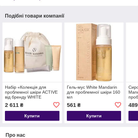
Подібні товари компанії
Набір «Колекція для
Гель-мус White Mandarin
Сиро
проблемної шкіри ACTIVE
для проблемної шкіри 160
Mand
від бренду WHITE
мл
проб
MANDARIN»
15 м
2 611
561
489
₴
₴
Купити
Купити
Про нас