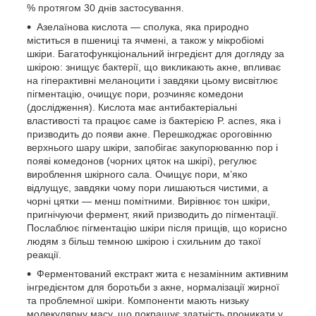
% протягом 30 днів застосування.
Азелаїнова кислота — сполука, яка природно
міститься в пшениці та ячмені, а також у мікробіомі
шкіри. Багатофункціональний інгредієнт для догляду за
шкірою: знищує бактерії, що викликають акне, впливає
на гіперактивні меланоцити і завдяки цьому висвітлює
пігментацію, очищує пори, розчиняє комедони
(дослідження). Кислота має антибактеріальні
властивості та працює саме із бактерією P. acnes, яка і
призводить до появи акне. Перешкоджає ороговінню
верхнього шару шкіри, запобігає закупорюванню пор і
появі комедонов (чорних цяток на шкірі), регулює
вироблення шкірного сала. Очищує пори, м’яко
відлущує, завдяки чому пори лишаються чистими, а
чорні цятки — менш помітними. Вирівнює тон шкіри,
пригнічуючи фермент, який призводить до пігментації.
Послаблює пігментацію шкіри після прищів, що корисно
людям з більш темною шкірою і схильним до такої
реакції.
Ферментований екстракт жита є незамінним активним
інгредієнтом для боротьби з акне, нормалізації жирної
та проблемної шкіри. Компоненти мають низьку
молекулярну масу, що покращує здатність проникати у