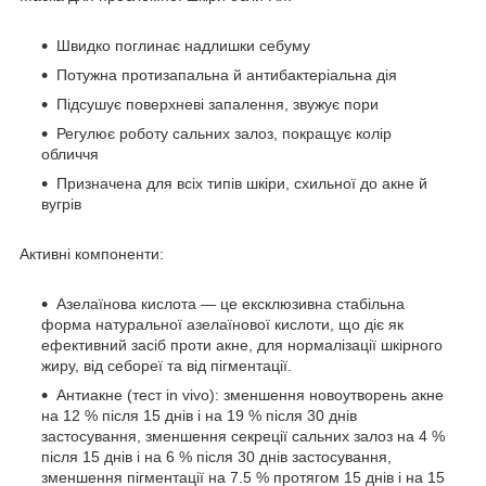
Швидко поглинає надлишки себуму
Потужна протизапальна й антибактеріальна дія
Підсушує поверхневі запалення, звужує пори
Регулює роботу сальних залоз, покращує колір
обличчя
Призначена для всіх типів шкіри, схильної до акне й
вугрів
Активні компоненти:
Азелаїнова кислота — це ексклюзивна стабільна
форма натуральної азелаїнової кислоти, що діє як
ефективний засіб проти акне, для нормалізації шкірного
жиру, від себореї та від пігментації.
Антиакне (тест in vivo): зменшення новоутворень акне
на 12 % після 15 днів і на 19 % після 30 днів
застосування, зменшення секреції сальних залоз на 4 %
після 15 днів і на 6 % після 30 днів застосування,
зменшення пігментації на 7.5 % протягом 15 днів і на 15