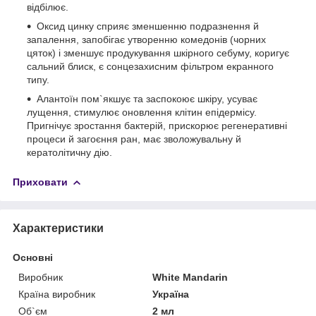
відбілює.
Оксид цинку сприяє зменшенню подразнення й
запалення, запобігає утворенню комедонів (чорних
цяток) і зменшує продукування шкірного себуму, коригує
сальний блиск, є сонцезахисним фільтром екранного
типу.
Алантоїн пом`якшує та заспокоює шкіру, усуває
лущення, стимулює оновлення клітин епідермісу.
Пригнічує зростання бактерій, прискорює регенеративні
процеси й загоєння ран, має зволожувальну й
кератолітичну дію.
Приховати
Характеристики
Основні
Виробник
White Mandarin
Країна виробник
Україна
Об`єм
2 мл