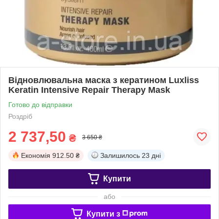
Відновлювальна маска з кератином Luxliss
Keratin Intensive Repair Therapy Mask
Готово до відправки
Роздріб
2 737,50
₴
3 650 ₴
Економія
912.50 ₴
Залишилось
23 дні
Купити
або
Купити з