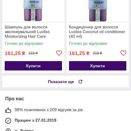
Шампунь для волосся
Кондиціонер для волосся
зволожувальний Luxliss
Luxliss Coconut oil conditioner
Moisturizing Hair Care
(40 ml)
Shampoo 40 мл
Готово до відправки
Готово до відправки
161,25
161,25
₴
₴
215 ₴
215 ₴
Купити
Купити
Показати ще
Про нас
98% позитивних з 209 відгуків за рік
Працює з 27.01.2019
м. Дніпро