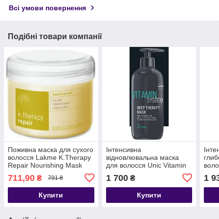
Всі умови повернення
Подібні товари компанії
Поживна маска для сухого
Інтенсивна
Інте
волосся Lakme K.Therapy
відновлювальна маска
глиб
Repair Nourishing Mask
для волосся Unic Vitamin
воло
System Mask Deep
Repa
711,90
1 700
1 9
₴
₴
791 ₴
Therapy 500 мл
Купити
Купити