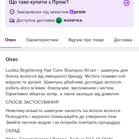
Що таке купити з Пром?
Замовлення під захистом
Доступна доставка
Опис
Характеристики
Відгуки про товар
Доставка
Опис
Luxliss Brightening Hair Care Shampoo 40 мл – шампунь для
блиску волосся від німецького бренду. Містить поживні олії
марули та арганії. Шампунь дбайливо доглядає волосся,
робить його м'яким, блискучим, зволоженим і чистим.
Ефективно зберігає колір, а також захищає від довкілля.
СПОСІБ ЗАСТОСУВАННЯ
Невелику кількість шампуню нанесіть на вологе волосся.
Розподіліть і акуратно помасажуйте до утворення піни.
Змийте теплою водою і за потреби повторіть процедуру.
СКЛАД
Water, Cocamidopropyl Betaine, Sodium C14-16 Olefin