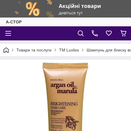
А-СТОР
Товари та послуги
ТМ Luxliss
Шампунь для блиску во