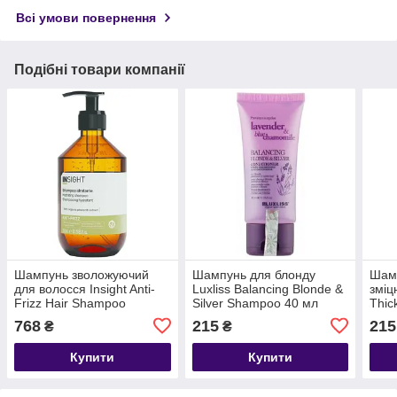
Всі умови повернення
Подібні товари компанії
Шампунь зволожуючий
Шампунь для блонду
Шамп
для волосся Insight Anti-
Luxliss Balancing Blonde &
зміц
Frizz Hair Shampoo
Silver Shampoo 40 мл
Thic
Hydrating(скло) 350 мл
Sha
768
215
215
₴
₴
Купити
Купити