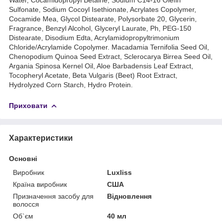
Sulfonate, Sodium Cocoyl Isethionate, Acrylates Copolymer,
Cocamide Mea, Glycol Distearate, Polysorbate 20, Glycerin,
Fragrance, Benzyl Alcohol, Glyceryl Laurate, Ph, PEG-150
Distearate, Disodium Edta, Acrylamidopropyltrimonium
Chloride/Acrylamide Copolymer. Macadamia Ternifolia Seed Oil,
Chenopodium Quinoa Seed Extract, Sclerocarya Birrea Seed Oil,
Argania Spinosa Kernel Oil, Aloe Barbadensis Leaf Extract,
Tocopheryl Acetate, Beta Vulgaris (Beet) Root Extract,
Hydrolyzed Corn Starch, Hydro Protein.
Приховати
Характеристики
Основні
Виробник
Luxliss
Країна виробник
США
Призначення засобу для
Відновлення
волосся
Об`єм
40 мл