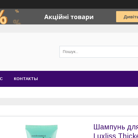
АС
КОНТАКТЫ
Шампунь для
Luxliss Thic