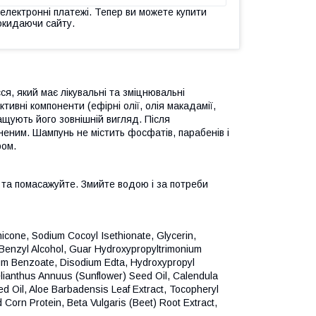
 електронні платежі. Тепер ви можете купити
окидаючи сайту.
я, який має лікувальні та зміцнювальні
тивні компоненти (ефірні олії, олія макадамії,
ащують його зовнішній вигляд. Після
цненим. Шампунь не містить фосфатів, парабенів і
ром.
ь та помасажуйте. Змийте водою і за потреби
icone, Sodium Cocoyl Isethionate, Glycerin,
Benzyl Alcohol, Guar Hydroxypropyltrimonium
ium Benzoate, Disodium Edta, Hydroxypropyl
lianthus Annuus (Sunflower) Seed Oil, Calendula
eed Oil, Aloe Barbadensis Leaf Extract, Tocopheryl
Corn Protein, Beta Vulgaris (Beet) Root Extract,