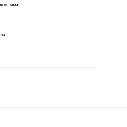
е волосся
йна