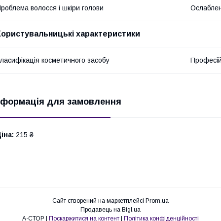
роблема волосся і шкіри голови
Ослаблен
Користувальницькі характеристики
ласифікація косметичного засобу
Професі
нформація для замовлення
іна:
215 ₴
Сайт створений на маркетплейсі
Prom.ua
Продавець на Bigl.ua
А-СТОР |
Поскаржитися на контент
|
Політика конфіденційності