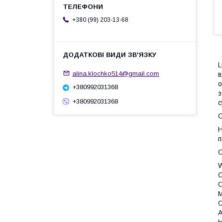
+380 (99) 203-13-68
L
alina.klochko514@gmail.com
в
о
+380992031368
з
+380992031368
с
С
Н
п
W
C
C
M
O
A