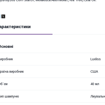
ydrolyzed Corn Starch, Melaleuca Alternifolia (Tea Tree) Leaf Oil.
арактеристики
Основні
иробник
Luxliss
раїна виробник
США
б`єм
40 мл
Тип шампуню
Лікуваль