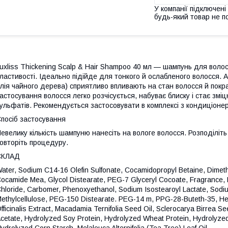
У компанії підключені
будь-який товар не п
uxliss Thickening Scalp & Hair Shampoo 40 мл — шампунь для волосс
ластивості. Ідеально підійде для тонкого й ослабленого волосся. Ак
лія чайного дерева) сприятливо впливають на стан волосся й покр
астосування волосся легко розчісується, набуває блиску і стає змі
ульфатів. Рекомендується застосовувати в комплексі з кондиціоне
посіб застосування
евелику кількість шампуню нанесіть на вологе волосся. Розподіліт
овторіть процедуру.
СКЛАД
ater, Sodium C14-16 Olefin Sulfonate, Cocamidopropyl Betaine, Dimeth
ocamide Mea, Glycol Distearate, PEG-7 Glyceryl Cocoate, Fragrance, 
hloride, Carbomer, Phenoxyethanol, Sodium Isostearoyl Lactate, Sod
ethylcellulose, PEG-150 Distearate. PEG-14 m, PPG-28-Buteth-35, He
fficinalis Extract, Macadamia Ternifolia Seed Oil, Sclerocarya Birrea S
cetate, Hydrolyzed Soy Protein, Hydrolyzed Wheat Protein, Hydrolyzed 